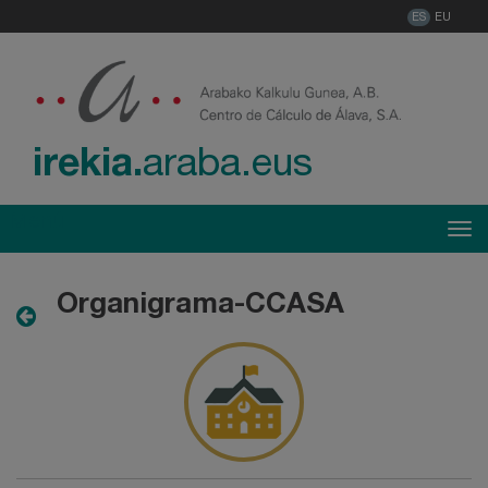
ES
EU
irekia.
araba.eus
Menú
Tog
Organigrama-CCASA