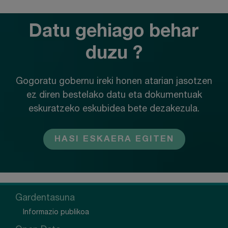
Datu gehiago behar
duzu ?
Gogoratu gobernu ireki honen atarian jasotzen
ez diren bestelako datu eta dokumentuak
eskuratzeko eskubidea bete dezakezula.
HASI ESKAERA EGITEN
Gardentasuna
Informazio publikoa