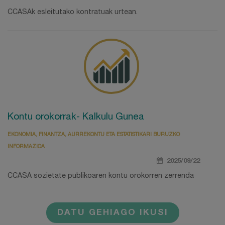
CCASAk esleitutako kontratuak urtean.
Kontu orokorrak- Kalkulu Gunea
EKONOMIA, FINANTZA, AURREKONTU ETA ESTATISTIKARI BURUZKO
INFORMAZIOA
2025/09/22
CCASA sozietate publikoaren kontu orokorren zerrenda
DATU GEHIAGO IKUSI