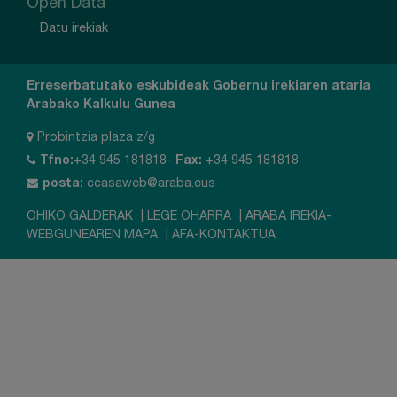
Open Data
Datu irekiak
Erreserbatutako eskubideak Gobernu irekiaren ataria
Arabako Kalkulu Gunea
Probintzia plaza z/g
Tfno:
+34 945 181818-
Fax:
+34 945 181818
posta:
ccasaweb@araba.eus
OHIKO GALDERAK
|
LEGE OHARRA
|
ARABA IREKIA-
WEBGUNEAREN MAPA
|
AFA-KONTAKTUA