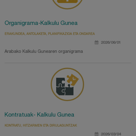
Organigrama-Kalkulu Gunea
ERAKUNDEA, ANTOLAKETA, PLANIFIKAZIOA ETA ONDAREA
2026/06/01
Arabako Kalkulu Gunearen organigrama
Kontratuak- Kalkulu Gunea
KONTRATU, HITZARMEN ETA DIRULAGUNTZAK
2026/03/04