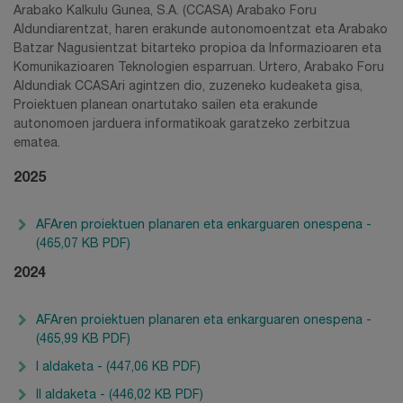
Arabako Kalkulu Gunea, S.A. (CCASA) Arabako Foru
Aldundiarentzat, haren erakunde autonomoentzat eta Arabako
Batzar Nagusientzat bitarteko propioa da Informazioaren eta
Komunikazioaren Teknologien esparruan. Urtero, Arabako Foru
Aldundiak CCASAri agintzen dio, zuzeneko kudeaketa gisa,
Proiektuen planean onartutako sailen eta erakunde
autonomoen jarduera informatikoak garatzeko zerbitzua
ematea.
2025
AFAren proiektuen planaren eta enkarguaren onespena -
(465,07 KB PDF)
2024
AFAren proiektuen planaren eta enkarguaren onespena -
(465,99 KB PDF)
I aldaketa - (447,06 KB PDF)
II aldaketa - (446,02 KB PDF)