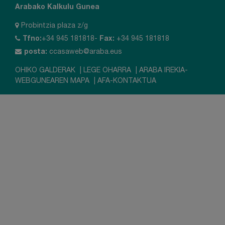
Arabako Kalkulu Gunea
Probintzia plaza z/g
Tfno:
+34 945 181818-
Fax:
+34 945 181818
posta:
ccasaweb@araba.eus
OHIKO GALDERAK
|
LEGE OHARRA
|
ARABA IREKIA-
WEBGUNEAREN MAPA
|
AFA-KONTAKTUA