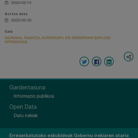
2025/02/19
Sortze data
2022/05/20
Gaia
EKONOMIA, FINANTZA, AURREKONTU ETA ESTATISTIKARI BURUZKO
INFORMAZIOA
Gardentasuna
Informazio publikoa
Open Data
Datu irekiak
Erreserbatutako eskubideak Gobernu irekiaren ataria