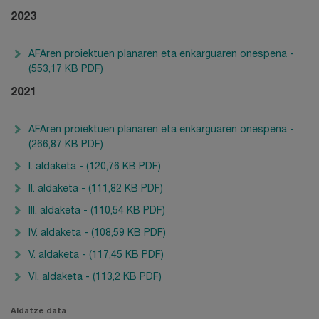
2023
AFAren proiektuen planaren eta enkarguaren onespena -
(553,17 KB PDF)
2021
AFAren proiektuen planaren eta enkarguaren onespena -
(266,87 KB PDF)
I. aldaketa - (120,76 KB PDF)
II. aldaketa - (111,82 KB PDF)
III. aldaketa - (110,54 KB PDF)
IV. aldaketa - (108,59 KB PDF)
V. aldaketa - (117,45 KB PDF)
VI. aldaketa - (113,2 KB PDF)
Aldatze data